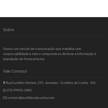
Sobre
Somos um veículo de comunicação que trabalha com
responsabilidade e tem o compromisso de levar a informação à
população de forma precisa.
Fale Conosco
Rua Euclides Rehem, 155. Jeremias - Euclides da Cunha - BA.
(75) 99992-1485
contato@euclidesdacunha.com