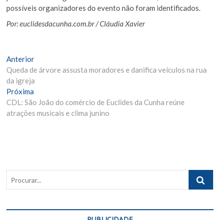
possíveis organizadores do evento não foram identificados.
Por: euclidesdacunha.com.br / Cláudia Xavier
Navegação
Matéria
Anterior
Anterior:
Queda de árvore assusta moradores e danifica veículos na rua
de
da igreja
Post
Próxima
Próxima
Materia:
CDL: São João do comércio de Euclides da Cunha reúne
atrações musicais e clima junino
Procurar..
PUBLICIDADE