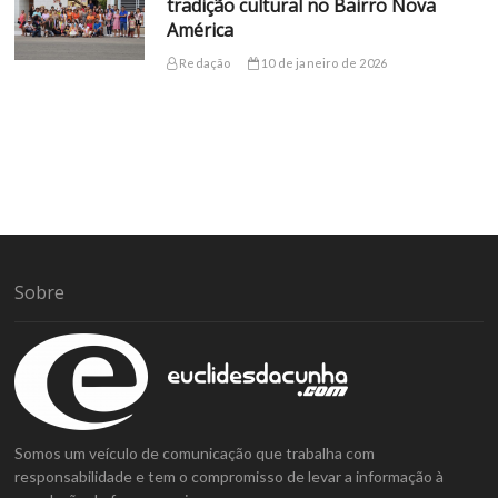
tradição cultural no Bairro Nova
América
Redação
10 de janeiro de 2026
Sobre
Somos um veículo de comunicação que trabalha com
responsabilidade e tem o compromisso de levar a informação à