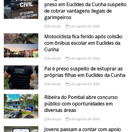
preso em Euclides da Cunha suspeito
de cobrar vantagens ilegais de
garimpeiros
Redação
6 de agosto de 2026
Motociclista fica ferido após colisão
com ônibus escolar em Euclides da
Cunha
Redação
6 de agosto de 2026
Pai é preso suspeito de estuprar as
próprias filhas em Euclides da Cunha
Redação
6 de agosto de 2026
Ribeira do Pombal abre concurso
público com oportunidades em
diversas áreas
Redação
4 de agosto de 2026
Jovens passam a contar com apoio