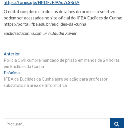
https://forms.gle/HPDEzFJ9Au7cSRrk9
O edital completo e todos os detalhes do processo seletivo
podem ser acessados no site oficial do IFBA Euclides da Cunha:
https://portal.ifba.edu.br/euclides-da-cunha
euclidesdacunha.com.br / Cláudia Xavier
Navegação
Matéria
Anterior
Anterior:
Policia Civil cumpre mandado de prisão em menos de 24 horas
de
em Euclides da Cunha
Post
Próxima
Próxima
Materia:
IFBA de Euclides da Cunha abre seleção para professor
substituto na área de Informática
Procurar..