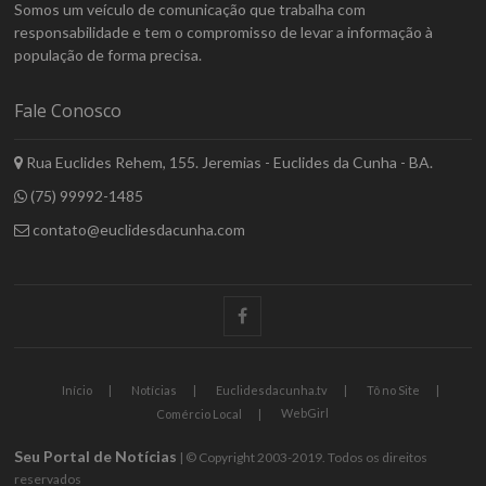
Somos um veículo de comunicação que trabalha com
responsabilidade e tem o compromisso de levar a informação à
população de forma precisa.
Fale Conosco
Rua Euclides Rehem, 155. Jeremias - Euclides da Cunha - BA.
(75) 99992-1485
contato@euclidesdacunha.com
facebook
Início
Notícias
Euclidesdacunha.tv
Tô no Site
WebGirl
Comércio Local
Seu Portal de Notícias
| © Copyright 2003-2019. Todos os direitos
reservados