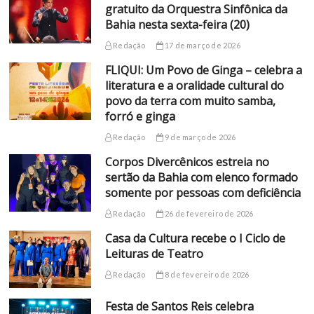
gratuito da Orquestra Sinfônica da
Bahia nesta sexta-feira (20)
Redação
17 de março de 2026
FLIQUI: Um Povo de Ginga – celebra a
literatura e a oralidade cultural do
povo da terra com muito samba,
forró e ginga
Redação
9 de março de 2026
Corpos Divercênicos estreia no
sertão da Bahia com elenco formado
somente por pessoas com deficiência
Redação
26 de fevereiro de 2026
Casa da Cultura recebe o I Ciclo de
Leituras de Teatro
Redação
8 de fevereiro de 2026
Festa de Santos Reis celebra