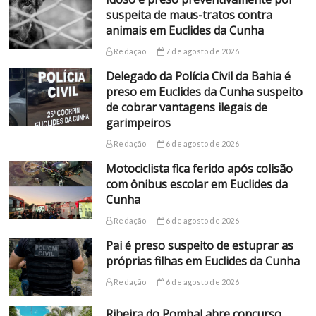
suspeita de maus-tratos contra
animais em Euclides da Cunha
Redação
7 de agosto de 2026
Delegado da Polícia Civil da Bahia é
preso em Euclides da Cunha suspeito
de cobrar vantagens ilegais de
garimpeiros
Redação
6 de agosto de 2026
Motociclista fica ferido após colisão
com ônibus escolar em Euclides da
Cunha
Redação
6 de agosto de 2026
Pai é preso suspeito de estuprar as
próprias filhas em Euclides da Cunha
Redação
6 de agosto de 2026
Ribeira do Pombal abre concurso