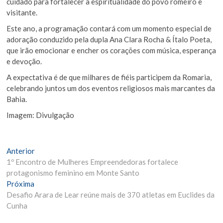
cuidado para fortalecer a espiritualidade do povo romeiro e
visitante.
Este ano, a programação contará com um momento especial de
adoração conduzido pela dupla Ana Clara Rocha & Ítalo Poeta,
que irão emocionar e encher os corações com música, esperança
e devoção.
A expectativa é de que milhares de fiéis participem da Romaria,
celebrando juntos um dos eventos religiosos mais marcantes da
Bahia.
Imagem: Divulgação
Navegação
Matéria
Anterior
Anterior:
1º Encontro de Mulheres Empreendedoras fortalece
de
protagonismo feminino em Monte Santo
Post
Próxima
Próxima
Materia:
Desafio Arara de Lear reúne mais de 370 atletas em Euclides da
Cunha